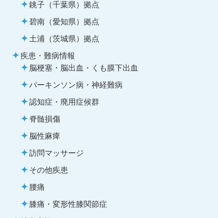
銚子（千葉県）拠点
碧南（愛知県）拠点
土浦（茨城県）拠点
疾患・難病情報
脳梗塞・脳出血・くも膜下出血
パーキンソン病・神経難病
認知症・廃用症候群
脊髄損傷
脳性麻痺
訪問マッサージ
その他疾患
腰痛
膝痛・変形性膝関節症