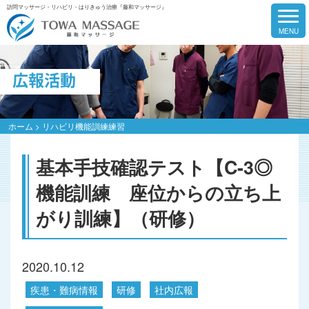
訪問マッサージ・リハビリ・はりきゅう治療『藤和マッサージ』
広報活動
ホーム
>
リハビリ機能訓練練習
基本手技確認テスト【C-3◎
機能訓練 座位からの立ち上
がり訓練】（研修）
2020.10.12
疾患・難病情報
研修
社内広報