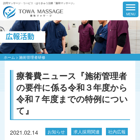
訪問マッサージ・リハビリ・はりきゅう治療『藤和マッサージ』
広報活動
ホーム
>
施術管理者研修
療養費ニュース『施術管理者
の要件に係る令和３年度から
令和７年度までの特例につい
て』
2021.02.14
お知らせ
求人採用関連
社内広報