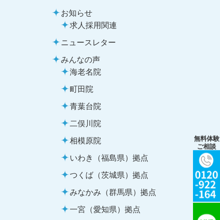
お知らせ
求人採用関連
ニュースレター
みんなの声
海老名院
町田院
青葉台院
二俣川院
無料体験
相模原院
ご相談
いわき（福島県）拠点
つくば（茨城県）拠点
みなかみ（群馬県）拠点
一宮（愛知県）拠点