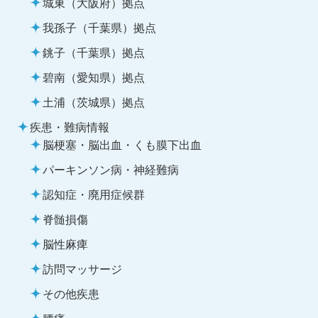
城東（大阪府）拠点
我孫子（千葉県）拠点
銚子（千葉県）拠点
碧南（愛知県）拠点
土浦（茨城県）拠点
疾患・難病情報
脳梗塞・脳出血・くも膜下出血
パーキンソン病・神経難病
認知症・廃用症候群
脊髄損傷
脳性麻痺
訪問マッサージ
その他疾患
腰痛