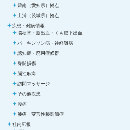
碧南（愛知県）拠点
土浦（茨城県）拠点
疾患・難病情報
脳梗塞・脳出血・くも膜下出血
パーキンソン病・神経難病
認知症・廃用症候群
脊髄損傷
脳性麻痺
訪問マッサージ
その他疾患
腰痛
膝痛・変形性膝関節症
社内広報