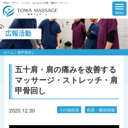
訪問マッサージ・リハビリ・はりきゅう治療『藤和マッサージ』
広報活動
ホーム
>
肩甲骨回し
五十肩・肩の痛みを改善する
マッサージ・ストレッチ・肩
甲骨回し
2020.12.30
その他疾患
疾患・難病情報