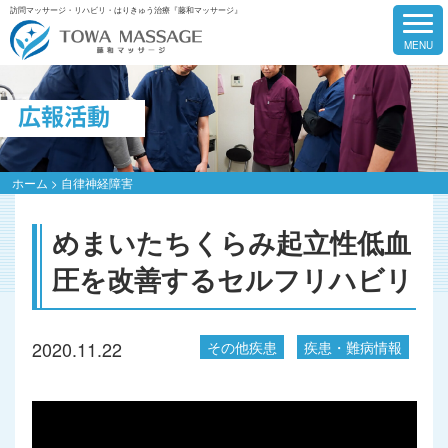
訪問マッサージ・リハビリ・はりきゅう治療『藤和マッサージ』
広報活動
ホーム
>
自律神経障害
めまいたちくらみ起立性低血
圧を改善するセルフリハビリ
2020.11.22
その他疾患
疾患・難病情報