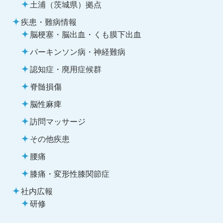
土浦（茨城県）拠点
疾患・難病情報
脳梗塞・脳出血・くも膜下出血
パーキンソン病・神経難病
認知症・廃用症候群
脊髄損傷
脳性麻痺
訪問マッサージ
その他疾患
腰痛
膝痛・変形性膝関節症
社内広報
研修