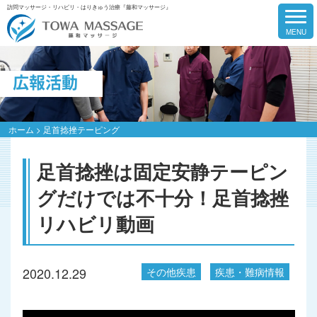
訪問マッサージ・リハビリ・はりきゅう治療『藤和マッサージ』
広報活動
ホーム
>
足首捻挫テーピング
足首捻挫は固定安静テーピン
グだけでは不十分！足首捻挫
リハビリ動画
2020.12.29
その他疾患
疾患・難病情報