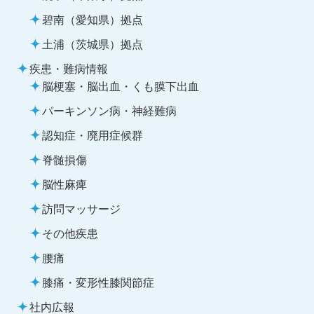
碧南（愛知県）拠点
土浦（茨城県）拠点
疾患・難病情報
脳梗塞・脳出血・くも膜下出血
パーキンソン病・神経難病
認知症・廃用症候群
脊髄損傷
脳性麻痺
訪問マッサージ
その他疾患
腰痛
膝痛・変形性膝関節症
社内広報