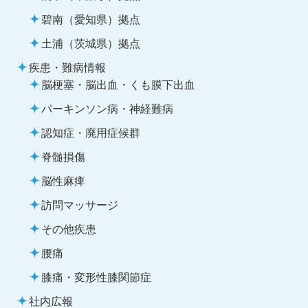
碧南（愛知県）拠点
土浦（茨城県）拠点
疾患・難病情報
脳梗塞・脳出血・くも膜下出血
パーキンソン病・神経難病
認知症・廃用症候群
脊髄損傷
脳性麻痺
訪問マッサージ
その他疾患
腰痛
膝痛・変形性膝関節症
社内広報