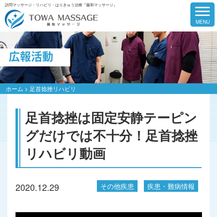
訪問マッサージ・リハビリ・はりきゅう治療『藤和マッサージ』
広報活動
ホーム
>
足首捻挫リハビリ
足首捻挫は固定安静テーピン
グだけでは不十分！足首捻挫
リハビリ動画
2020.12.29
その他疾患
疾患・難病情報