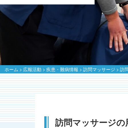
ホーム
>
広報活動
>
疾患・難病情報
>
訪問マッサージ
>
訪
訪問マッサージの