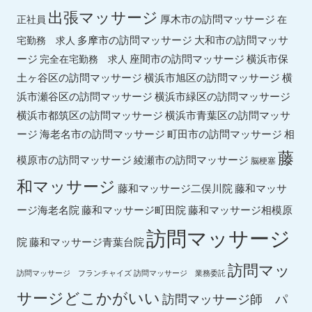
出張マッサージ
厚木市の訪問マッサージ
正社員
在
多摩市の訪問マッサージ
大和市の訪問マッサ
宅勤務 求人
ージ
座間市の訪問マッサージ
横浜市保
完全在宅勤務 求人
土ヶ谷区の訪問マッサージ
横浜市旭区の訪問マッサージ
横
横浜市緑区の訪問マッサージ
浜市瀬谷区の訪問マッサージ
横浜市都筑区の訪問マッサージ
横浜市青葉区の訪問マッサ
ージ
海老名市の訪問マッサージ
町田市の訪問マッサージ
相
藤
綾瀬市の訪問マッサージ
模原市の訪問マッサージ
脳梗塞
和マッサージ
藤和マッサ
藤和マッサージ二俣川院
ージ海老名院
藤和マッサージ町田院
藤和マッサージ相模原
訪問マッサージ
院
藤和マッサージ青葉台院
訪問マッ
訪問マッサージ フランチャイズ
訪問マッサージ 業務委託
サージどこかがいい
訪問マッサージ師 パ