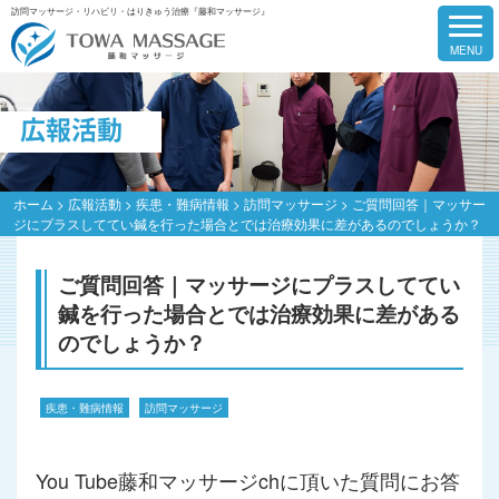
訪問マッサージ・リハビリ・はりきゅう治療『藤和マッサージ』
広報活動
ホーム
>
広報活動
>
疾患・難病情報
>
訪問マッサージ
>
ご質問回答｜マッサー
ジにプラスしててい鍼を行った場合とでは治療効果に差があるのでしょうか？
ご質問回答｜マッサージにプラスしててい
鍼を行った場合とでは治療効果に差がある
のでしょうか？
疾患・難病情報
訪問マッサージ
You Tube藤和マッサージchに頂いた質問にお答