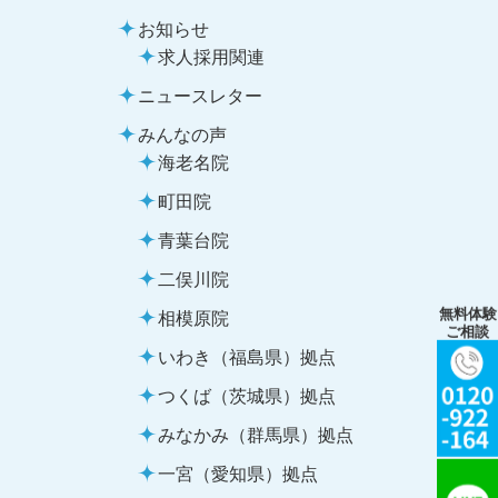
お知らせ
求人採用関連
ニュースレター
みんなの声
海老名院
町田院
青葉台院
二俣川院
無料体験
相模原院
ご相談
いわき（福島県）拠点
つくば（茨城県）拠点
みなかみ（群馬県）拠点
一宮（愛知県）拠点