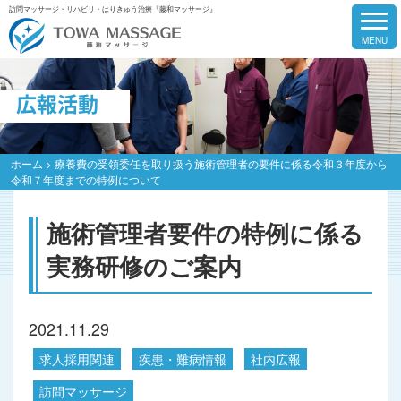
訪問マッサージ・リハビリ・はりきゅう治療『藤和マッサージ』
広報活動
ホーム
>
療養費の受領委任を取り扱う施術管理者の要件に係る令和３年度から
令和７年度までの特例について
施術管理者要件の特例に係る
実務研修のご案内
2021.11.29
求人採用関連
疾患・難病情報
社内広報
訪問マッサージ