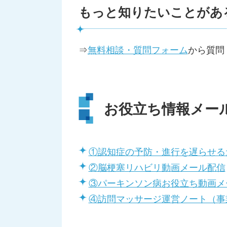
もっと知りたいことがあ
⇒
無料相談・質問フォーム
から質問
お役立ち情報メー
①認知症の予防・進行を遅らせる
②脳梗塞リハビリ動画メール配信
③パーキンソン病お役立ち動画メ
④訪問マッサージ運営ノート（事